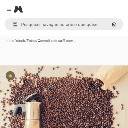
Magnific
Close menu
Pesqui
Início
/
stock
/
Fotos
/
Conceito de café com…
Premium