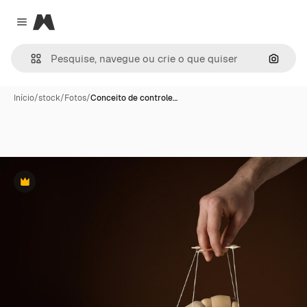
Magnific
Close menu
Pesqui
Início
/
stock
/
Fotos
/
Conceito de controle…
Premium