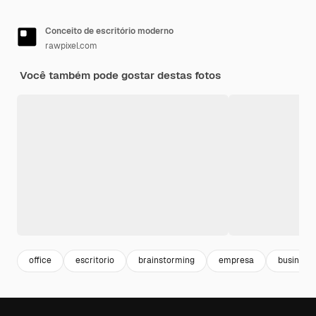
Conceito de escritório moderno
rawpixel.com
Você também pode gostar destas fotos
office
escritorio
brainstorming
empresa
business 