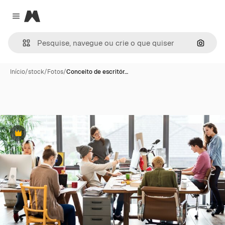
Magnific
Close menu
Pesqui
Início
/
stock
/
Fotos
/
Conceito de escritór…
Premium