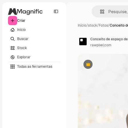
Criar
Início
/
stock
/
Fotos
/
Conceito d
Início
Buscar
Conceito de espaço de t
rawpixel.com
Stock
Explorar
Todas as ferramentas
Premium