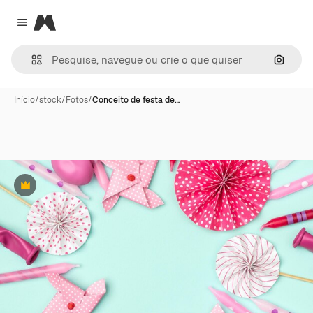
Magnific
Close menu
Pesqui
Início
/
stock
/
Fotos
/
Conceito de festa de…
Premium