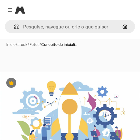
Magnific
Close menu
Pesqui
Início
/
stock
/
Fotos
/
Conceito de iniciali…
Premium