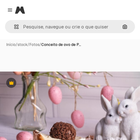
Magnific
Close menu
Pesqui
Início
/
stock
/
Fotos
/
Conceito de ovo de P…
Premium