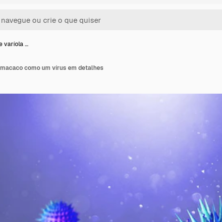
 varíola …
e macaco como um vírus em detalhes