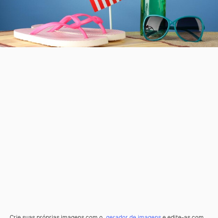
Crie suas próprias imagens com o
gerador de imagens
e edite-as com