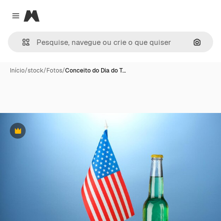
Magnific
Close menu
Pesqui
Início
/
stock
/
Fotos
/
Conceito do Dia do T…
Premium