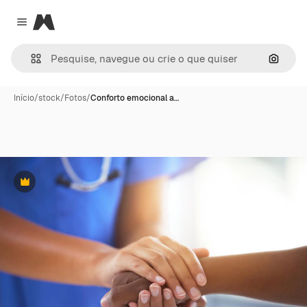
Magnific
Close menu
Pesqui
Início
/
stock
/
Fotos
/
Conforto emocional a…
Premium