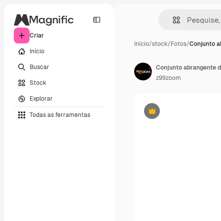
Criar
Início
/
stock
/
Fotos
/
Conjunto a
Início
Buscar
z99zoom
Stock
Explorar
Todas as ferramentas
Premium