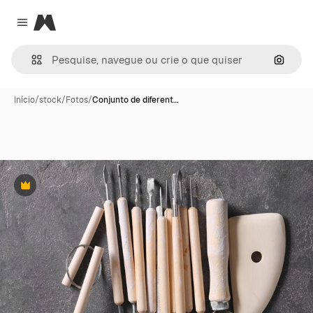
Magnific
Close menu
Pesqui
Início
/
stock
/
Fotos
/
Conjunto de diferent…
Premium