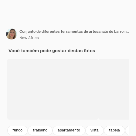
Conjunto de diferentes ferramentas de artesanato de barro na vista superior da mesa cinzenta
New Africa
Você também pode gostar destas fotos
fundo
trabalho
apartamento
vista
tabela
laz