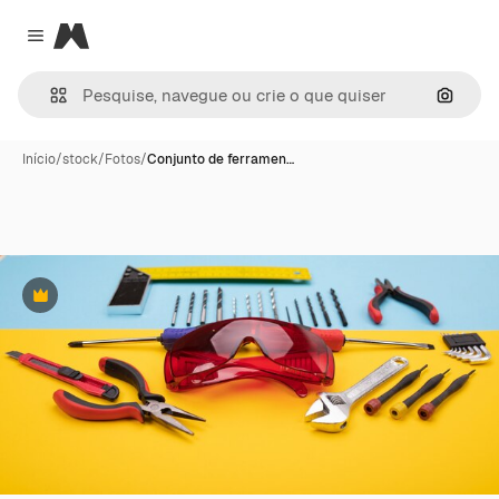
Magnific
Close menu
Pesqui
Início
/
stock
/
Fotos
/
Conjunto de ferramen…
Premium