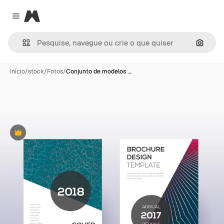
Magnific
Close menu
Pesqui
Início
/
stock
/
Fotos
/
Conjunto de modelos …
Premium