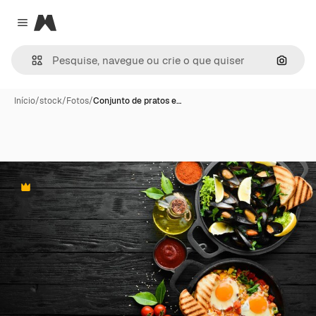
Magnific
Close menu
Pesqui
Início
/
stock
/
Fotos
/
Conjunto de pratos e…
Premium