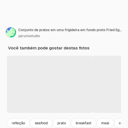
Conjunto de pratos em uma frigideira em fundo preto Fried Egg e mexilhões vista superior
yarunivstudio
Você também pode gostar destas fotos
refeição
seafood
prato
breakfast
meal
comid