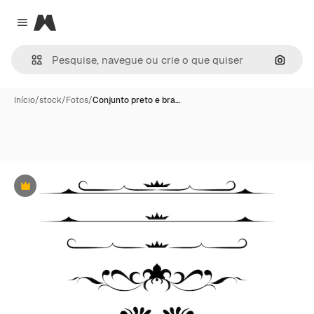
Magnific
Close menu
Pesqui
Início
/
stock
/
Fotos
/
Conjunto preto e bra…
Premium