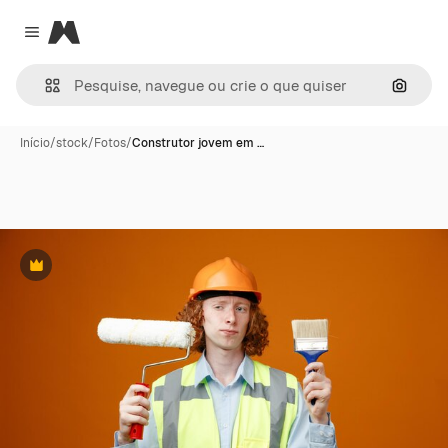
Magnific
Close menu
Pesqui
Início
/
stock
/
Fotos
/
Construtor jovem em …
Premium