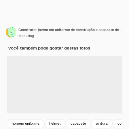
Construtor jovem em uniforme de construção e capacete de segurança segurando rolo de pintura e pincel parecendo confuso fazendo escolha em pé sobre fundo laranja
stockking
Você também pode gostar destas fotos
homem uniforme
helmet
capacete
pintura
constr