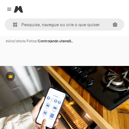
Magnific
Close menu
Pesqui
Início
/
stock
/
Fotos
/
Controlando utensíli…
Premium