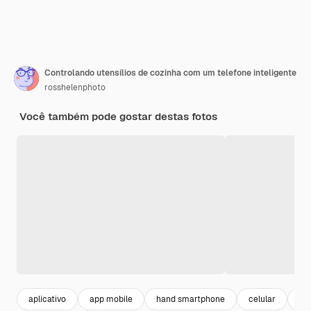
Controlando utensílios de cozinha com um telefone inteligente
rosshelenphoto
Você também pode gostar destas fotos
aplicativo
app mobile
hand smartphone
celular
ap