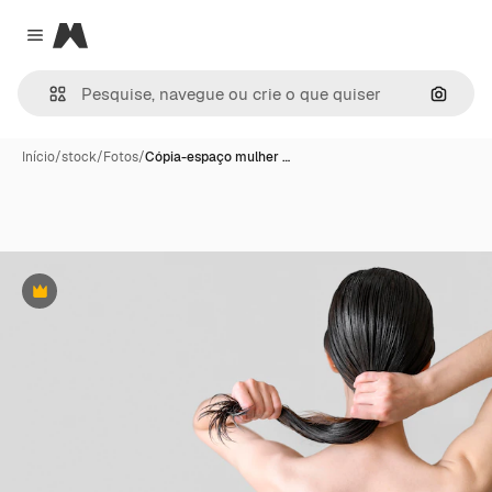
Magnific
Close menu
Pesqui
Início
/
stock
/
Fotos
/
Cópia-espaço mulher …
Premium