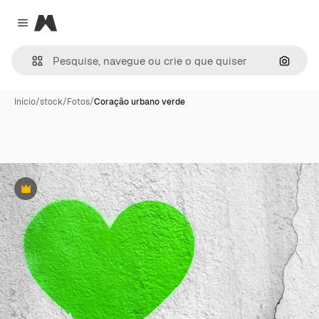
Magnific
Close menu
Pesqui
Início
/
stock
/
Fotos
/
Coração urbano verde
Premium