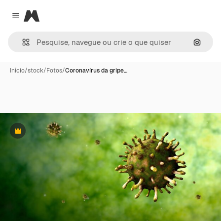
Magnific
Close menu
Pesqui
Início
/
stock
/
Fotos
/
Coronavírus da gripe…
Premium