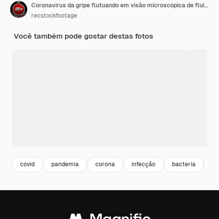
Coronavírus da gripe flutuando em visão microscópica de fluido
recstockfootage
Você também pode gostar destas fotos
covid
pandemia
corona
infecção
bacteria
do