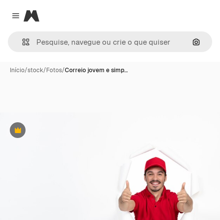
Magnific
Close menu
Pesqui
Início
/
stock
/
Fotos
/
Correio jovem e simp…
Premium