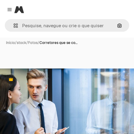
Magnific
Close menu
Pesqui
Início
/
stock
/
Fotos
/
Corretores que se co…
Premium