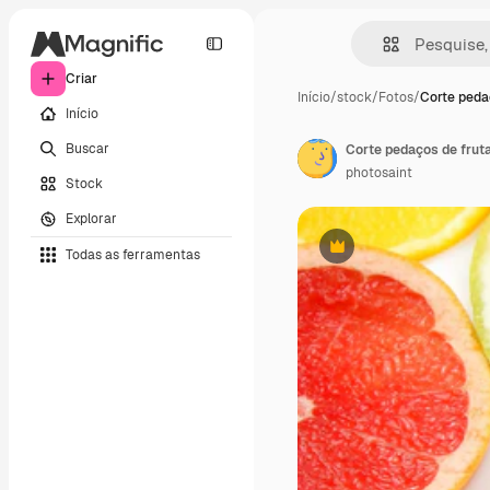
Criar
Início
/
stock
/
Fotos
/
Corte peda
Início
Buscar
Corte pedaços de fruta
photosaint
Stock
Explorar
Todas as ferramentas
Premium