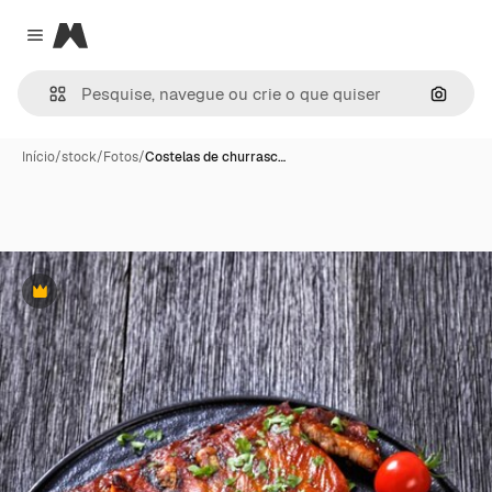
Magnific
Close menu
Pesqui
Início
/
stock
/
Fotos
/
Costelas de churrasc…
Premium