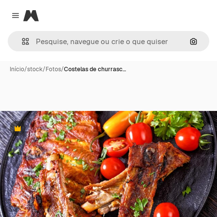
Magnific
Close menu
Pesqui
Início
/
stock
/
Fotos
/
Costelas de churrasc…
Premium