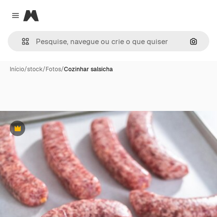
Magnific
Close menu
Pesqui
Início
/
stock
/
Fotos
/
Cozinhar salsicha
Premium