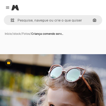
Magnific
Close menu
Pesqui
Início
/
stock
/
Fotos
/
Criança comendo sorv…
Premium