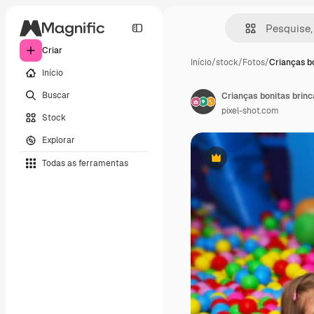
Criar
Início
/
stock
/
Fotos
/
Crianças bo
Início
Buscar
Crianças bonitas brinc
pixel-shot.com
Stock
Explorar
Todas as ferramentas
Premium