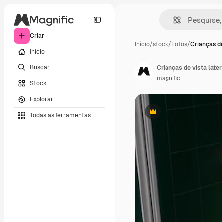
Criar
Início
/
stock
/
Fotos
/
Crianças de
Início
Buscar
Crianças de vista late
magnific
Stock
Explorar
Todas as ferramentas
Premium