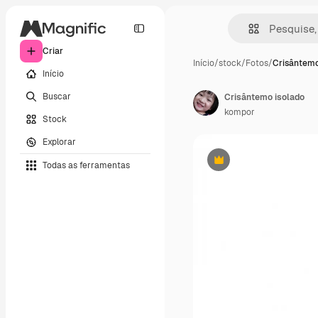
Criar
Início
/
stock
/
Fotos
/
Crisântemo
Início
Buscar
Crisântemo isolado
kompor
Stock
Explorar
Todas as ferramentas
Premium