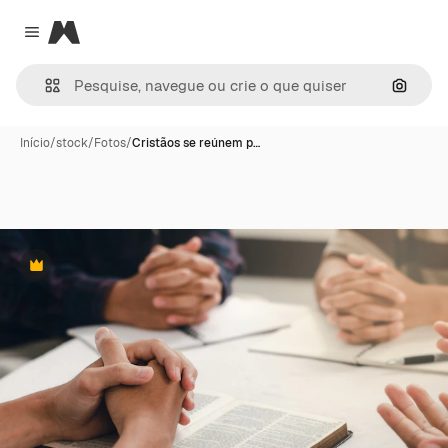
Magnific
Close menu
Pesqui
Início
/
stock
/
Fotos
/
Cristãos se reúnem p…
Premium