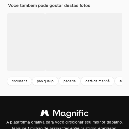
Você também pode gostar destas fotos
croissant
pao queijo
padaria
café da manhã
sand
A plataforma criativa para você direcionar seu melhor trabalho.
Mais de 1 milhão de assinantes entre criativos, empresas,