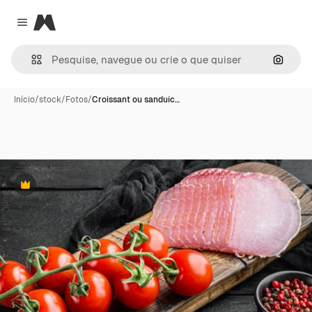
Magnific
Close menu
Pesqui
Início
/
stock
/
Fotos
/
Croissant ou sanduíc…
Premium