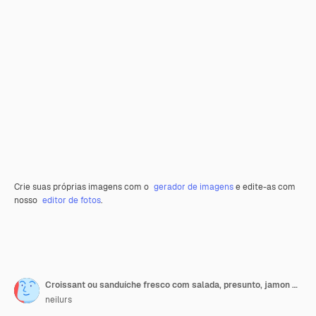
Crie suas próprias imagens com o
gerador de imagens
e edite-as com
nosso
editor de fotos
.
Croissant ou sanduíche fresco com salada, presunto, jamon e conjunto de presunto, com ervas e ingredientes, no fundo preto da mesa de madeira
neilurs