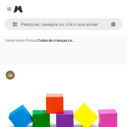
Magnific
Close menu
Pesqui
Início
/
stock
/
Fotos
/
Cubos de crianças co…
Premium