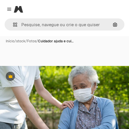
Magnific
Close menu
Pesqui
Início
/
stock
/
Fotos
/
Cuidador ajuda e cui…
Premium