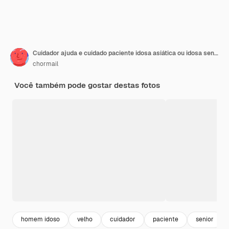
Cuidador ajuda e cuidado paciente idosa asiática ou idosa sentada em cadeira de rodas no parque conceito médico forte e saudável
chormail
Você também pode gostar destas fotos
homem idoso
velho
cuidador
paciente
senior