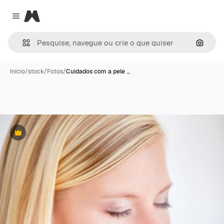
Magnific
Close menu
Pesqui
Início
/
stock
/
Fotos
/
Cuidados com a pele …
Premium