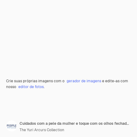
Crie suas próprias imagens com o
gerador de imagens
e edite-as com
nosso
editor de fotos
.
Cuidados com a pele da mulher e toque com os olhos fechados em estúdio para bem-estar beleza ou saúde por fundo branco Modelo de menina e paz com toque para a pele mudança cosmética e transformação para brilho natural
The Yuri Arcurs Collection