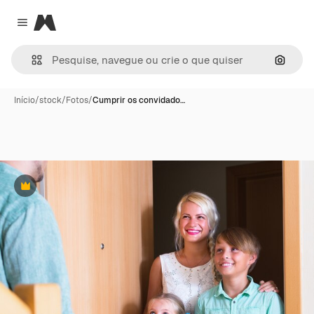
Magnific
Close menu
Pesqui
Início
/
stock
/
Fotos
/
Cumprir os convidado…
Premium