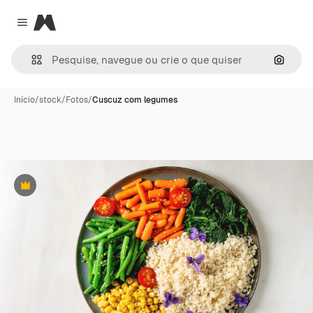
Magnific
Close menu
Pesqui
Início
/
stock
/
Fotos
/
Cuscuz com legumes
Premium