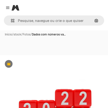
Magnific
Close menu
Pesqui
Início
/
stock
/
Fotos
/
Dados com números va…
Premium