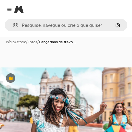
Magnific
Close menu
Pesqui
Início
/
stock
/
Fotos
/
Dançarinos de frevo …
Premium