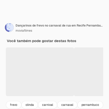
Dançarinos de frevo no carnaval de rua em Recife Pernambuco Brasil
moviafilmes
Você também pode gostar destas fotos
frevo
olinda
carnival
carnaval
pernambuco
d