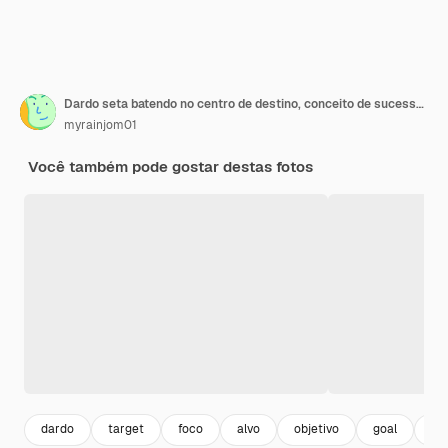
Dardo seta batendo no centro de destino, conceito de sucesso de coaching pessoal
myrainjom01
Você também pode gostar destas fotos
dardo
target
foco
alvo
objetivo
goal
me