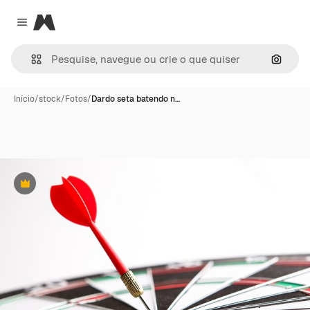
Magnific
Close menu
Pesqui
Início
/
stock
/
Fotos
/
Dardo seta batendo n…
Premium