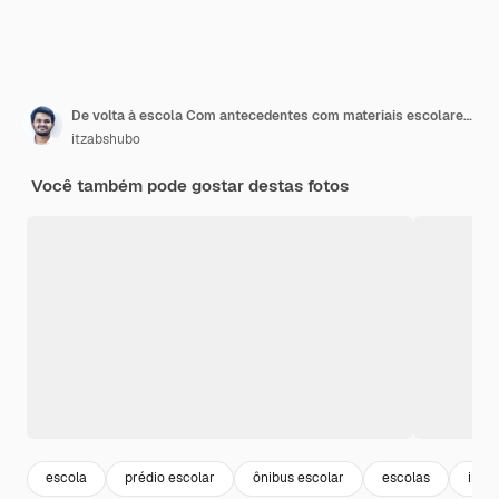
De volta à escola Com antecedentes com materiais escolares Com antecedentes 3
itzabshubo
Você também pode gostar destas fotos
escola
prédio escolar
ônibus escolar
escolas
inst