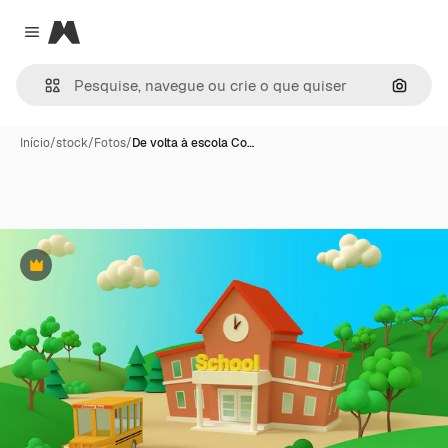
Magnific
Close menu
Pesqui
Início
/
stock
/
Fotos
/
De volta à escola Co…
Premium