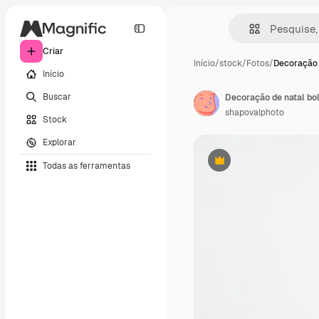
Criar
Início
/
stock
/
Fotos
/
Decoração 
Início
Buscar
Decoração de natal bol
shapovalphoto
Stock
Explorar
Todas as ferramentas
Premium