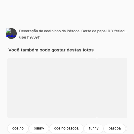
Decoração do coelhinho da Páscoa. Corte de papel DIY feriado branco feito à mão coelho. Vista superior, copie o espaço. Engraçado categoricamente.
user11973911
Você também pode gostar destas fotos
coelho
bunny
coelho pascoa
funny
pascoa
e