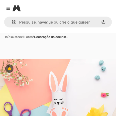
Magnific
Close menu
Pesqui
Início
/
stock
/
Fotos
/
Decoração do coelhin…
Premium