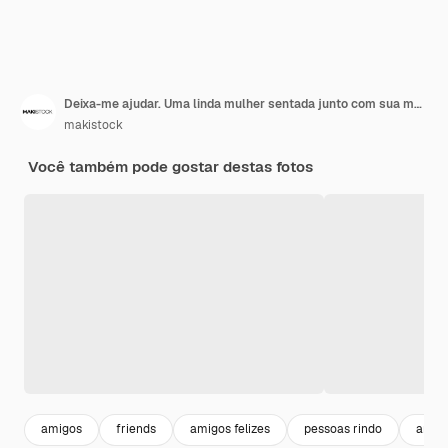
Deixa-me ajudar. Uma linda mulher sentada junto com sua melhor amiga e aplicando maquiagem no rosto
makistock
Você também pode gostar destas fotos
amigos
friends
amigos felizes
pessoas rindo
amiz