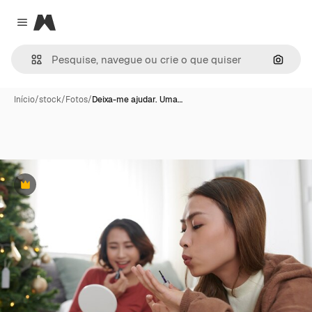
Magnific
Close menu
Pesqui
Início
/
stock
/
Fotos
/
Deixa-me ajudar. Uma…
Premium