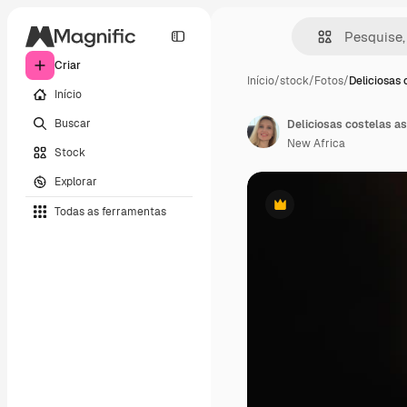
Criar
Início
/
stock
/
Fotos
/
Deliciosas 
Início
Buscar
Deliciosas costelas 
New Africa
Stock
Explorar
Todas as ferramentas
Premium