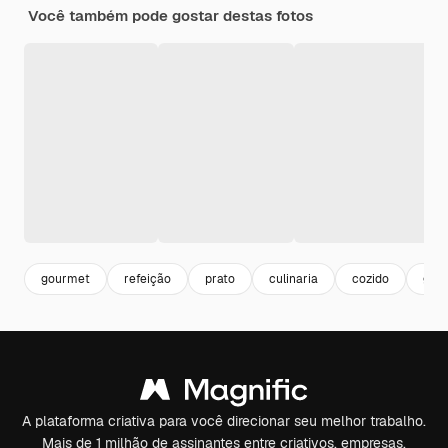
Você também pode gostar destas fotos
gourmet
refeição
prato
culinaria
cozido
gas
A plataforma criativa para você direcionar seu melhor trabalho.
Mais de 1 milhão de assinantes entre criativos, empresas,