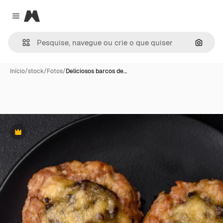
Magnific
Close menu
Pesqui
Início
/
stock
/
Fotos
/
Deliciosos barcos de…
Premium