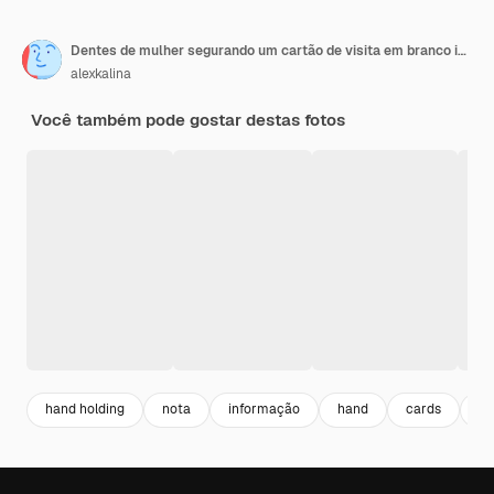
Dentes de mulher segurando um cartão de visita em branco isolado em preto
alexkalina
Você também pode gostar destas fotos
hand holding
nota
informação
hand
cards
co