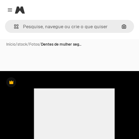
Magnific
Close menu
Pesqui
Início
/
stock
/
Fotos
/
Dentes de mulher seg…
Premium