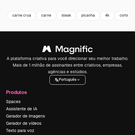
Premium
Premium
Gerado por IA
Premium
Premium
Gerado por 
carne crua
carne
steak
picanha
4k
corte
A plataforma criativa para você direcionar seu melhor trabalho.
Mais de 1 milhão de assinantes entre criativos, empresas,
agências e estúdios.
Português
Produtos
Spaces
Assistente de IA
Gerador de imagens
Gerador de vídeos
Texto para voz