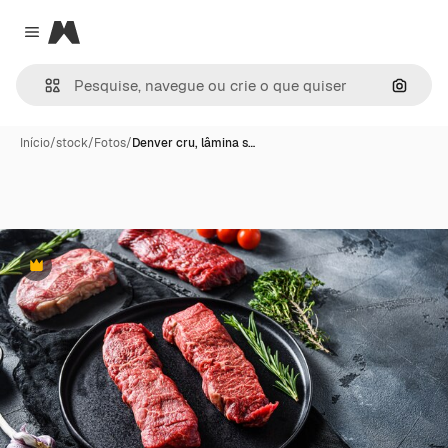
Magnific
Close menu
Pesqui
Início
/
stock
/
Fotos
/
Denver cru, lâmina s…
Premium