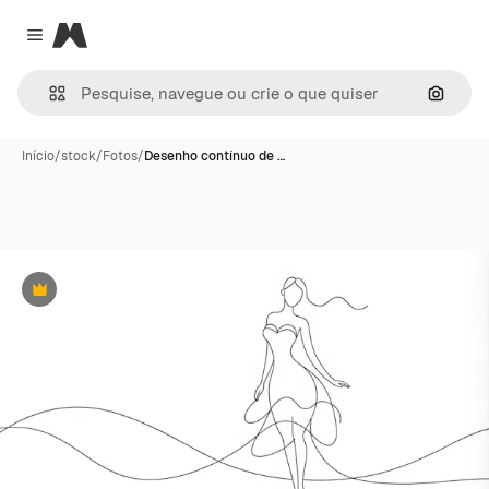
Magnific
Close menu
Pesqui
Início
/
stock
/
Fotos
/
Desenho contínuo de …
Premium