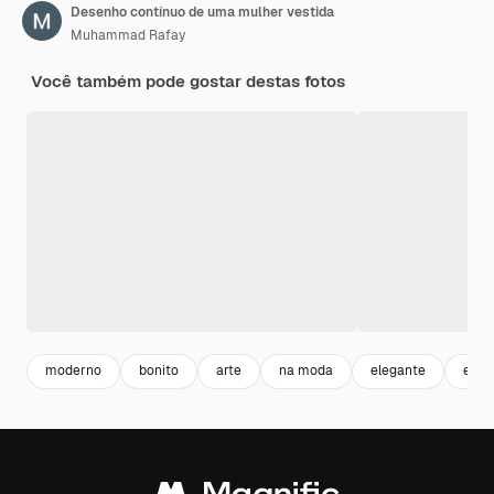
Desenho contínuo de uma mulher vestida
Muhammad Rafay
Você também pode gostar destas fotos
moderno
bonito
arte
na moda
elegante
eleg